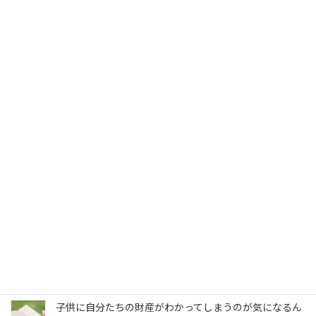
うちの場合、相続税を払わなきゃいけないの？
そもそも相続って何？
地方の実家の土地や家の価値って、誰に聞けばいいの？
子供に自分たちの財産がわかってしまうのが気になるん